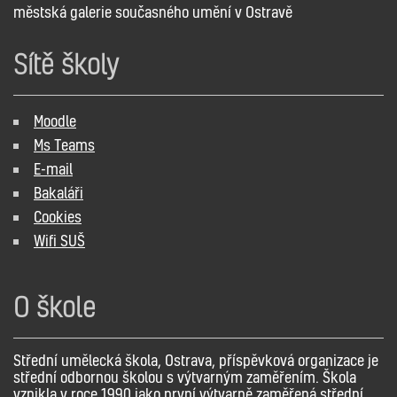
městská galerie současného umění v Ostravě
Sítě školy
Moodle
Ms Teams
E-mail
Bakaláři
Cookies
Wifi SUŠ
O škole
Střední umělecká škola, Ostrava, příspěvková organizace je
střední odbornou školou s výtvarným zaměřením. Škola
vznikla v roce 1990 jako první výtvarně zaměřená střední