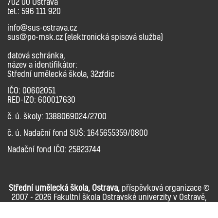
702 00 Ostrava
tel.: 596 111 920
info@sus-ostrava.cz
sus@po-msk.cz (elektronická spisová služba)
datová schránka,
název a identifikátor:
Střední umělecká škola, 32zfdic
IČO: 00602051
RED-IZO: 600017630
č. ú. školy: 1388069024/2700
č. ú. Nadační fond SUŠ: 1645655359/0800
Nadační fond IČO: 25823744
Střední umělecká škola, Ostrava,
příspěvková organizace ©
2007 - 2026 Fakultní škola Ostravské univerzity v Ostravě,
správce webu