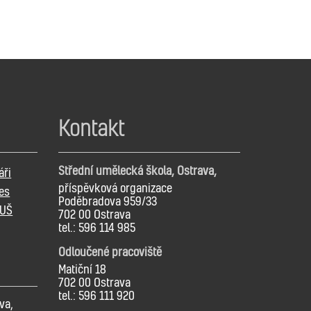
Kontakt
Střední umělecká škola, Ostrava,
áři
příspěvková organizace
es
Poděbradova 959/33
SUŠ
702 00 Ostrava
tel.: 596 114 985
Odloučené pracoviště
Matiční 18
702 00 Ostrava
tel.: 596 111 920
va,