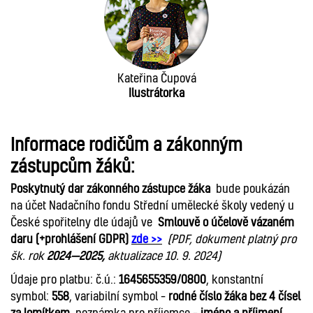
Kateřina Čupová
Ilustrátorka
Informace rodičům a zákonným
zástupcům žáků
:
Poskytnutý dar
zákonného zástupce žáka
bude poukázán
na účet Nadačního fondu Střední umělecké školy vedený u
České spořitelny dle údajů ve
Smlouvě o účelově vázaném
daru (+prohlášení GDPR)
zde >>
(PDF, dokument platný pro
šk. rok
2024—2025,
aktualizace 10. 9. 2024)
Údaje pro platbu: č.ú.:
1645655359/0800
, konstantní
symbol:
558
, variabilní symbol –
rodné číslo žáka bez 4 čísel
za lomítkem
, poznámka pro příjemce –
jméno a příjmení