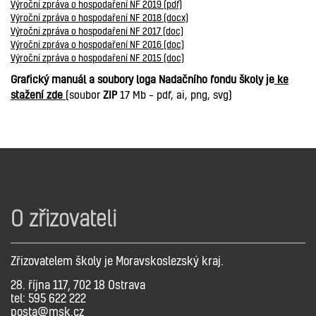
Výroční zpráva o hospodaření NF 2019 (pdf)
Výroční zpráva o hospodaření NF 2018 (docx)
Výroční zpráva o hospodaření NF 2017 (doc)
Výroční zpráva o hospodaření NF 2016 (doc)
Výroční zpráva o hospodaření NF 2015 (doc)
Grafický manuál a soubory loga Nadačního fondu školy je
ke
stažení zde
(soubor
ZIP
17 Mb – pdf, ai, png, svg)
O zřizovateli
Zřizovatelem školy je Moravskoslezský kraj.
28. října 117, 702 18 Ostrava
tel: 595 622 222
posta@msk.cz