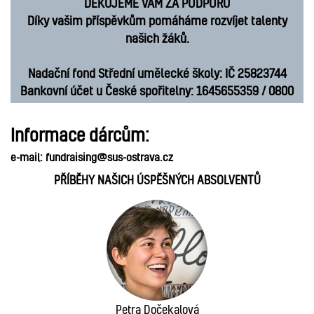
DĚKUJEME VÁM ZA PODPORU
Díky vašim příspěvkům pomáháme rozvíjet talenty
našich žáků.
Nadační fond Střední umělecké školy: IČ 25823744
Bankovní účet u České spořitelny: 1645655359 / 0800
Informace dárcům:
e-mail: fundraising@sus-ostrava.cz
PŘÍBĚHY NAŠICH ÚSPĚŠNÝCH ABSOLVENTŮ
Petra Dočekalová