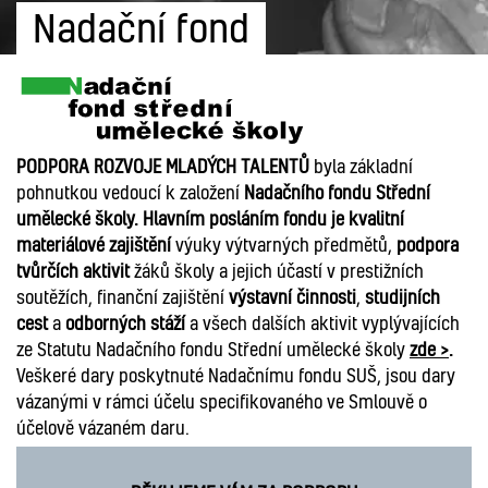
Nadační fond
PODPORA ROZVOJE MLADÝCH TALENTŮ
byla základní
pohnutkou vedoucí k založení
Nadačního fondu Střední
umělecké školy. Hlavním posláním fondu je kvalitní
materiálové zajištění
výuky výtvarných předmětů,
podpora
tvůrčích aktivit
žáků školy a jejich účastí v prestižních
soutěžích, finanční zajištění
výstavní činnosti
,
studijních
cest
a
odborných stáží
a všech dalších aktivit vyplývajících
ze Statutu Nadačního fondu Střední umělecké školy
zde >
.
Veškeré dary poskytnuté Nadačnímu fondu SUŠ, jsou dary
vázanými v rámci účelu specifikovaného ve Smlouvě o
účelově vázaném daru.