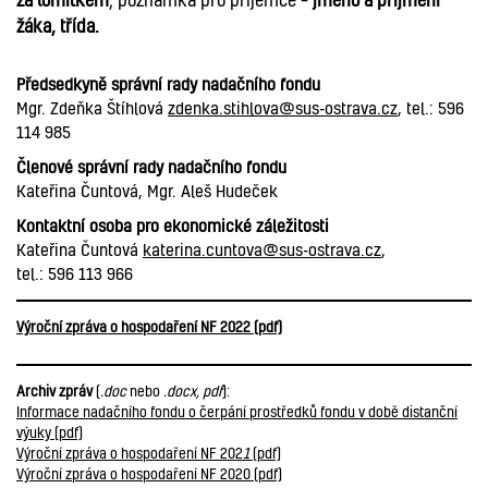
žáka, třída.
Předsedkyně správní rady nadačního fondu
Mgr. Zdeňka Štíhlová
zdenka.stihlova@sus-ostrava.cz
, tel.: 596
114 985
Členové správní rady nadačního fondu
Kateřina Čuntová, Mgr. Aleš Hudeček
Kontaktní osoba pro ekonomické záležitosti
Kateřina Čuntová
katerina.cuntova@sus-ostrava.cz
,
tel.: 596 113 966
Výroční zpráva o hospodaření NF 2022 (pdf)
Archiv zpráv
(
.doc
nebo
.docx, pdf
):
Informace nadačního fondu o čerpání prostředků fondu v době distanční
výuky (pdf)
Výroční zpráva o hospodaření NF 202
1
(pdf)
Výroční zpráva o hospodaření NF 2020 (pdf)