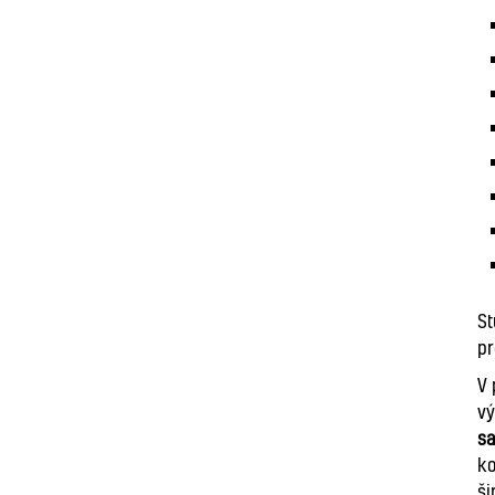
St
pr
V 
vý
sa
ko
ši