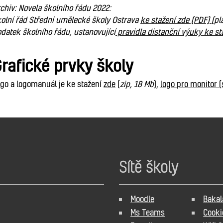
chiv: Novela školního řádu 2022:
olní řád Střední umělecké školy Ostrava
ke stažení zde (PDF)
(pl
datek školního řádu, ustanovující
pravidla distanční výuky ke st
rafické prvky školy
go a logomanuál je ke stažení
zde
(
zip, 18 Mb
),
logo pro monitor 
Sítě školy
Moodle
Bakal
Ms Teams
Cooki