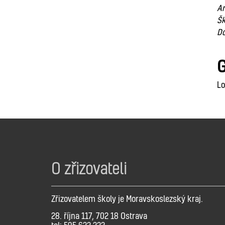
Ar
Šk
Do
G
Lo
O zřizovateli
Zřizovatelem školy je Moravskoslezský kraj.
28. října 117, 702 18 Ostrava