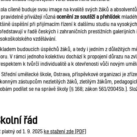
ola cíleně buduje svou image na kvalitě svých žáků a absolventů. 
 pravidelně přivážejí různá
ocenění ze soutěží a přehlídek
mladého
tšině úspěšní při přijímacím řízení k dalšímu studiu na vysokýc
představují v řadě českých i zahraničních prestižních galerijních
sokoškolského vzdělávání.
kladem budoucích úspěchů žáků, a tedy i jedním z důležitých měří
oru. V rámci jednoho kolektivu dochází k propojení důrazu na z
respektem k tvůrčí individualitě a k otevřenosti vůči novým um
 Střední umělecké škole, Ostrava, příspěvkové organizaci je zříz
konným zástupcům nezletilých žáků, zletilým žákům, pedagogick
obám podílet se na správě školy (§ 168; zákon 561/2004Sb.). Slo
kolní řád
 platný od 1. 9. 2025
ke stažení zde (PDF)