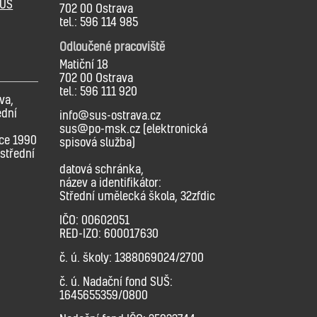
SUŠ
702 00 Ostrava
tel.: 596 114 985
Odloučené pracoviště
Matiční 18
702 00 Ostrava
tel.: 596 111 920
va,
ední
info@sus-ostrava.cz
sus@po-msk.cz (elektronická
oce 1990
spisová služba)
střední
datová schránka,
název a identifikátor:
Střední umělecká škola, 32zfdic
IČO: 00602051
RED-IZO: 600017630
č. ú. školy: 1388069024/2700
č. ú. Nadační fond SUŠ:
1645655359/0800