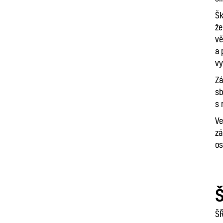
Šk
že
vě
a 
vy
Zá
sb
s 
Ve
zá
os
Š
ŠŘ