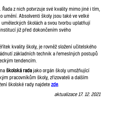
Řada z nich potvrzuje své kvality mimo jiné i tím,
 umění. Absolventi školy jsou také ve velké
h uměleckých školách a svou tvorbu uplatňují
 institucí již před dokončením svého
tek kvality školy, je rovněž složení učitelského
vládnutí základních technik a řemeslných postupů
ěleckým tendencím.
ena
školská rada
jako orgán školy umožňující
ým pracovníkům školy, zřizovateli a dalším
žení školské rady najdete
zde
.
aktualizace 17. 12. 2021