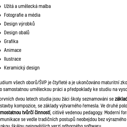
Užitá a umělecká malba
Fotografie a média
Design výrobků
Design obalů
Grafika
Animace
Ilustrace
Keramický design
udium všech oborů/ŠVP je čtyřleté a je ukončováno maturitní zko
o samostatnou uměleckou práci a předpoklady ke studiu na vys
prvních dvou letech studia jsou žáci školy seznamováni se
zákla
stavby kompozice, se základy výtvarného řemesla. Ve druhé polo
mostatnou tvůrčí činností
, citlivě vedenou pedagogy. Moderní fo
munikace se vedle tradičních postupů neobejdou bez výrazného
rokou škálou nejnovějších verzí odborného softwaru.