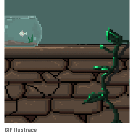
ILUSTRACE
PRÁCE ŽÁKŮ A ŠKOLNÍ PROJEKTY
GIF Ilustrace