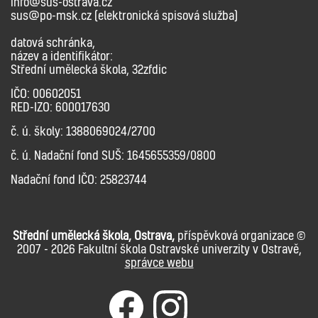
info@sus-ostrava.cz
sus@po-msk.cz (elektronická spisová služba)
datová schránka,
název a identifikátor:
Střední umělecká škola, 32zfdic
IČO: 00602051
RED-IZO: 600017630
č. ú. školy: 1388069024/2700
č. ú. Nadační fond SUŠ: 1645655359/0800
Nadační fond IČO: 25823744
Střední umělecká škola, Ostrava,
příspěvková organizace ©
2007 - 2026 Fakultní škola Ostravské univerzity v Ostravě,
správce webu