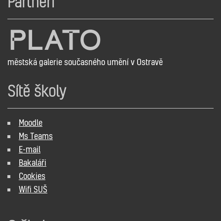
Partneři
městská galerie současného umění v Ostravě
Sítě školy
Moodle
Ms Teams
E-mail
Bakaláři
Cookies
Wifi SUŠ