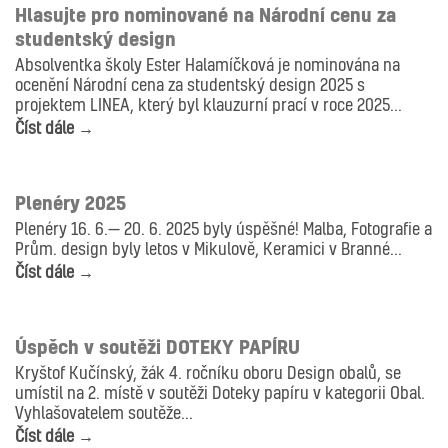
Hlasujte pro nominované na Národní cenu za
studentský design
Absolventka školy Ester Halamíčková je nominována na
ocenění Národní cena za studentský design 2025 s
projektem LINEA, který byl klauzurní prací v roce 2025...
Číst dále →
AKTUALITY
ANIMACE
DESIGN
FOTOGRAFIE
GRAFIKA
ILUSTRACE
KERAMIKA
MALBA
OBAL
Plenéry 2025
Plenéry 16. 6.— 20. 6. 2025 byly úspěšné! Malba, Fotografie a
Prům. design byly letos v Mikulově, Keramici v Branné...
Číst dále →
AKTUALITY
DESIGN
OBAL
Úspěch v soutěži DOTEKY PAPÍRU
Kryštof Kučínský, žák 4. ročníku oboru Design obalů, se
umístil na 2. místě v soutěži Doteky papíru v kategorii Obal.
Vyhlašovatelem soutěže...
Číst dále →