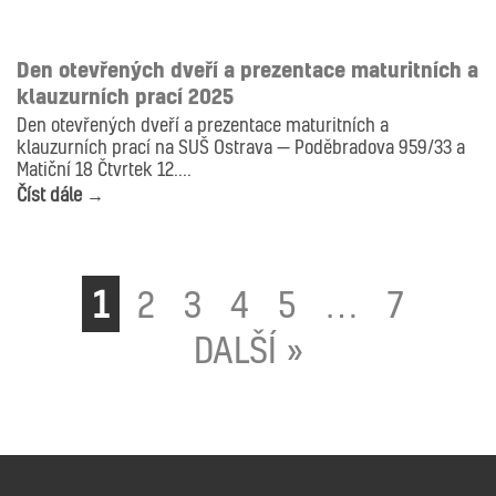
AKTUALITY
ANIMACE
DESIGN
FOTOGRAFIE
GRAFIKA
ILUSTRACE
KERAMIKA
MALBA
OBAL
Den otevřených dveří a prezentace maturitních a
klauzurních prací 2025
Den otevřených dveří a prezentace maturitních a
klauzurních prací na SUŠ Ostrava — Poděbradova 959/33 a
Matiční 18 Čtvrtek 12....
Číst dále →
1
2
3
4
5
…
7
DALŠÍ »