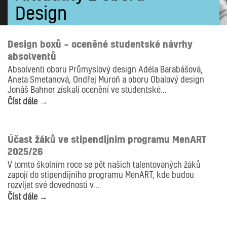
Design
AKTUALITY
DESIGN
OBAL
Design boxů – oceněné studentské návrhy
absolventů
Absolventi oboru Průmyslový design Adéla Barabášová,
Aneta Smetanová, Ondřej Muroň a oboru Obalový design
Jonáš Bahner získali ocenění ve studentské...
Číst dále →
AKTUALITY
ANIMACE
ANIMACE
DESIGN
DESIGN
GRAFIKA
GRAFIKA
PRÁCE ŽÁKŮ A ŠKOLNÍ PROJEKTY
Účast žáků ve stipendijním programu MenART
2025/26
V tomto školním roce se pět našich talentovaných žáků
zapojí do stipendijního programu MenART, kde budou
rozvíjet své dovednosti v...
Číst dále →
AKTUALITY
DESIGN