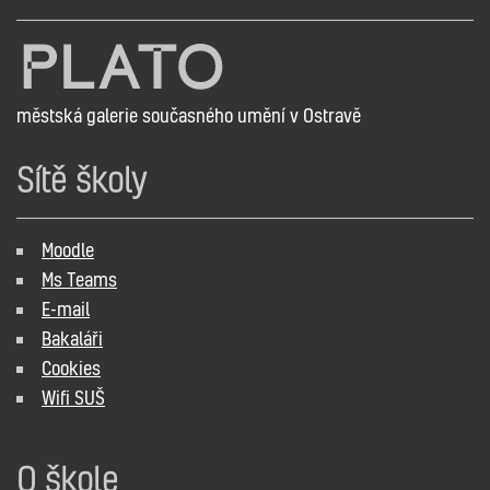
městská galerie současného umění v Ostravě
Sítě školy
Moodle
Ms Teams
E-mail
Bakaláři
Cookies
Wifi SUŠ
O škole