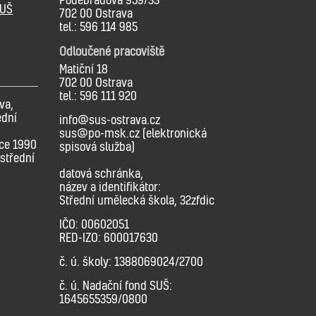
SUŠ
702 00 Ostrava
tel.: 596 114 985
Odloučené pracoviště
Matiční 18
702 00 Ostrava
tel.: 596 111 920
va,
ední
info@sus-ostrava.cz
sus@po-msk.cz (elektronická
oce 1990
spisová služba)
střední
datová schránka,
název a identifikátor:
Střední umělecká škola, 32zfdic
IČO: 00602051
RED-IZO: 600017630
č. ú. školy: 1388069024/2700
č. ú. Nadační fond SUŠ:
1645655359/0800