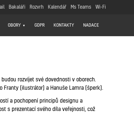
ail
Bakaláři
Rozvrh
Kalendář
Ms Teams
Wi-Fi
OBORY
GDPR
KONTAKTY
NADACE
GRAFIKA
PRÁCE ŽÁKŮ A ŠKOLNÍ PROJEKTY
 budou rozvíjet své dovednosti v oborech.
 Franty (ilustrátor) a Hanuše Lamra (šperk).
ostí a pochopení principů designu a
t s prezentací svého díla veřejnosti, což