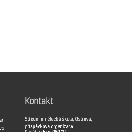
Kontakt
Střední umělecká škola, Ostrava,
áři
příspěvková organizace
es
Poděbradova 959/33