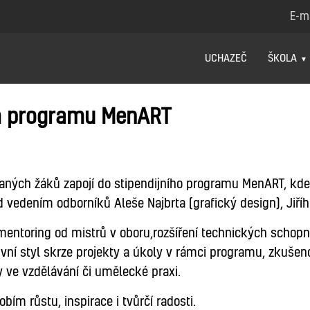
E-m
UCHAZEČ
ŠKOLA
ím programu MenART
ANIMACE
DESIGN
aných žáků zapojí do stipendijního programu MenART, kde
vedením odborníků Aleše Najbrta (grafický design), Jiřího
 mentoring od mistrů v oboru,rozšíření technických schopn
vní styl skrze projekty a úkoly v rámci programu, zkušenos
y ve vzdělávání či umělecké praxi.
ím růstu, inspirace i tvůrčí radosti.