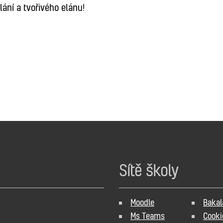
ní a tvořivého elánu!
Sítě školy
Moodle
Bakal
Ms Teams
Cooki