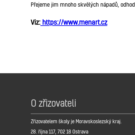
Přejeme jim mnoho skvělých nápadů, odhodlá
Viz:
https://www.menart.cz
O zřizovateli
Zřizovatelem školy je Moravskoslezský kraj.
28. října 117, 702 18 Ostrava