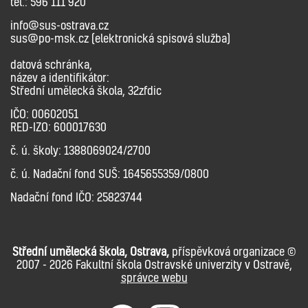
tel.: 596 111 920
info@sus-ostrava.cz
sus@po-msk.cz (elektronická spisová služba)
datová schránka,
název a identifikátor:
Střední umělecká škola, 32zfdic
IČO: 00602051
RED-IZO: 600017630
č. ú. školy: 1388069024/2700
č. ú. Nadační fond SUŠ: 1645655359/0800
Nadační fond IČO: 25823744
Střední umělecká škola, Ostrava,
příspěvková organizace ©
2007 - 2026 Fakultní škola Ostravské univerzity v Ostravě,
správce webu