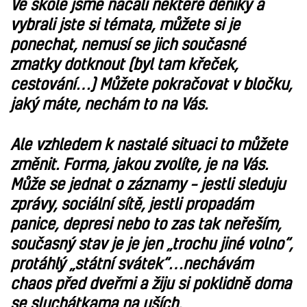
Ve škole jsme načali některé deníky a
vybrali jste si témata, můžete si je
ponechat, nemusí se jich současné
zmatky dotknout (byl tam křeček,
cestování…) Můžete pokračovat v bločku,
jaký máte, nechám to na Vás.
Ale vzhledem k nastalé situaci to můžete
změnit. Forma, jakou zvolíte, je na Vás.
Může se jednat o záznamy – jestli sleduju
zprávy, sociální sítě, jestli propadám
panice, depresi nebo to zas tak neřeším,
současný stav je je jen „trochu jiné volno“,
protáhlý „státní svátek“…nechávám
chaos před dveřmi a žiju si poklidně doma
se sluchátkama na uších.