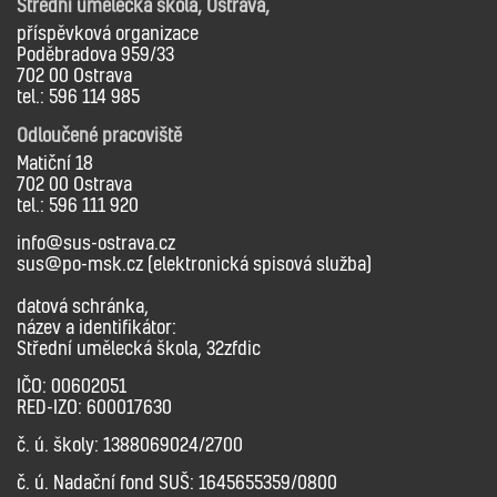
Střední umělecká škola, Ostrava,
příspěvková organizace
Poděbradova 959/33
702 00 Ostrava
tel.: 596 114 985
Odloučené pracoviště
Matiční 18
702 00 Ostrava
tel.: 596 111 920
info@sus-ostrava.cz
sus@po-msk.cz (elektronická spisová služba)
datová schránka,
název a identifikátor:
Střední umělecká škola, 32zfdic
IČO: 00602051
RED-IZO: 600017630
č. ú. školy: 1388069024/2700
č. ú. Nadační fond SUŠ: 1645655359/0800