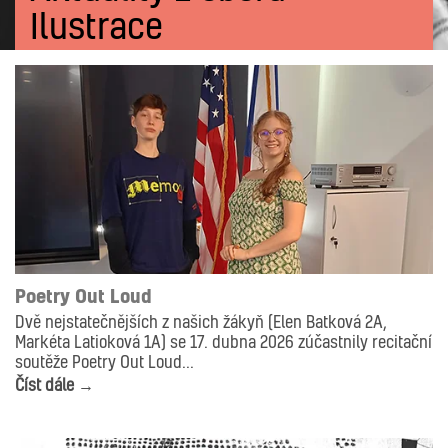
Ilustrace
ANIMACE
ILUSTRACE
NOVINKY
Poetry Out Loud
Dvě nejstatečnějších z našich žákyň (Elen Batková 2A,
Markéta Latioková 1A) se 17. dubna 2026 zúčastnily recitační
soutěže Poetry Out Loud...
Číst dále →