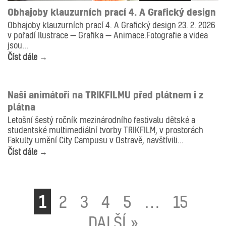
Obhajoby klauzurních prací 4. A Grafický design
Obhajoby klauzurních prací 4. A Grafický design 23. 2. 2026
v pořadí Ilustrace — Grafika — Animace.Fotografie a videa
jsou...
Číst dále →
AKTUALITY
ANIMACE
ILUSTRACE
Naši animátoři na TRIKFILMU před plátnem i z
plátna
Letošní šestý ročník mezinárodního festivalu dětské a
studentské multimediální tvorby TRIKFILM, v prostorách
Fakulty umění City Campusu v Ostravě, navštívili...
Číst dále →
1
2
3
4
5
…
15
DALŠÍ »