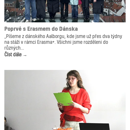
AKTUALITY
FOTOGRAFIE
GRAFIKA
ILUSTRACE
KERAMIKA
Poprvé s Erasmem do Dánska
„Píšeme z dánského Aalborgu, kde jsme už přes dva týdny
na stáži v rámci Erasma+. Všichni jsme rozděleni do
různých...
Číst dále →
AKTUALITY
ANIMACE
GRAFIKA
ILUSTRACE