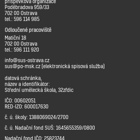
příspěvková organizace
Poděbradova 959/33
702 00 Ostrava
tel.: 596 114 985
Odloučené pracoviště
Matiční 18
702 00 Ostrava
tel.: 596 111 920
info@sus-ostrava.cz
sus@po-msk.cz (elektronická spisová služba)
datová schránka,
název a identifikátor:
Střední umělecká škola, 32zfdic
IČO: 00602051
RED-IZO: 600017630
č. ú. školy: 1388069024/2700
č. ú. Nadační fond SUŠ: 1645655359/0800
Nadační fond IČO: 25823744