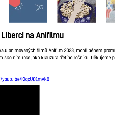
Liberci na Anifilmu
ivalu animovaných filmů Anifilm 2023, mohli během promí
m školním roce jako klauzura třetího ročníku. Děkujeme 
://youtu.be/KIqcUO1mvk8