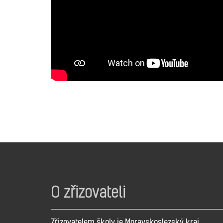
O zřizovateli
Zřizovatelem školy je Moravskoslezský kraj.