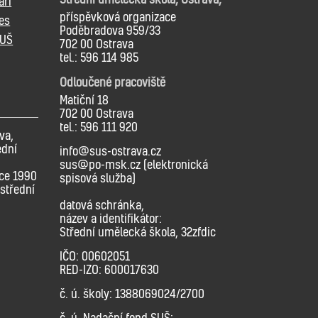
áři
příspěvková organizace
es
Poděbradova 959/33
SUŠ
702 00 Ostrava
tel.: 596 114 985
Odloučené pracoviště
Matiční 18
702 00 Ostrava
tel.: 596 111 920
va,
ední
info@sus-ostrava.cz
sus@po-msk.cz (elektronická
oce 1990
spisová služba)
střední
datová schránka,
název a identifikátor:
Střední umělecká škola, 32zfdic
IČO: 00602051
RED-IZO: 600017630
č. ú. školy: 1388069024/2700
č. ú. Nadační fond SUŠ: