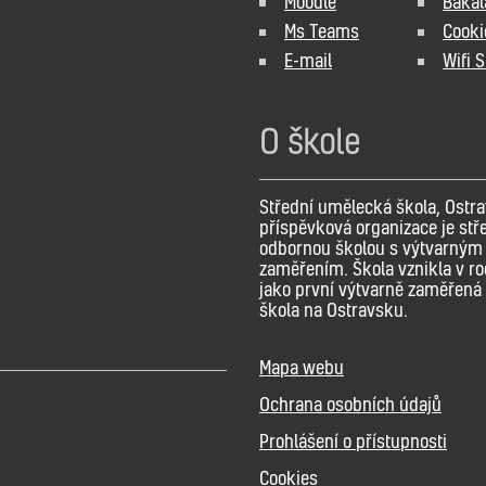
Moodle
Bakal
Ms Teams
Cooki
E-mail
Wifi 
O škole
Střední umělecká škola, Ostra
příspěvková organizace je stř
odbornou školou s výtvarným
zaměřením. Škola vznikla v r
jako první výtvarně zaměřená 
škola na Ostravsku.
Mapa webu
Ochrana osobních údajů
Prohlášení o přístupnosti
Cookies