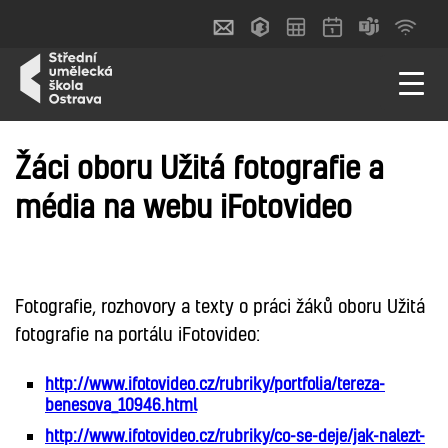
Žáci oboru Užitá fotografie a
média na webu iFotovideo
FOTOGRAFIE
Fotografie, rozhovory a texty o práci žáků oboru Užitá
fotografie na portálu iFotovideo:
http://www.ifotovideo.cz/rubriky/portfolia/tereza-
benesova_10946.html
http://www.ifotovideo.cz/rubriky/co-se-deje/jak-nalezt-