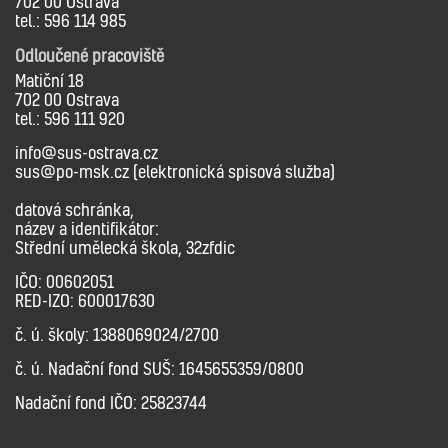
702 00 Ostrava
tel.: 596 114 985
Odloučené pracoviště
Matiční 18
702 00 Ostrava
tel.: 596 111 920
info@sus-ostrava.cz
sus@po-msk.cz (elektronická spisová služba)
datová schránka,
název a identifikátor:
Střední umělecká škola, 32zfdic
IČO: 00602051
RED-IZO: 600017630
č. ú. školy: 1388069024/2700
č. ú. Nadační fond SUŠ: 1645655359/0800
Nadační fond IČO: 25823744