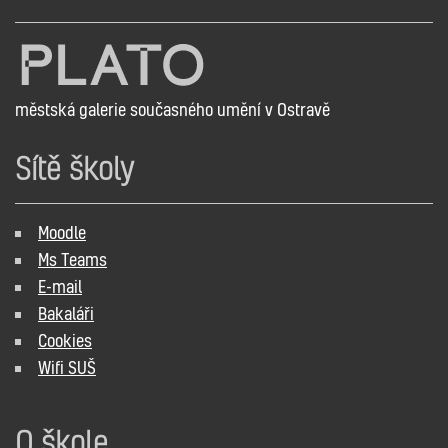
městská galerie současného umění v Ostravě
Sítě školy
Moodle
Ms Teams
E-mail
Bakaláři
Cookies
Wifi SUŠ
O škole