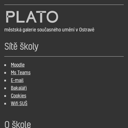
městská galerie současného umění v Ostravě
Sítě školy
Moodle
Ms Teams
E-mail
Bakaláři
Cookies
Wifi SUŠ
O škole