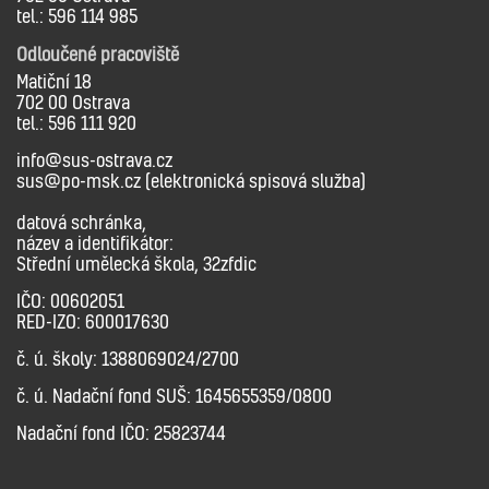
tel.: 596 114 985
Odloučené pracoviště
Matiční 18
702 00 Ostrava
tel.: 596 111 920
info@sus-ostrava.cz
sus@po-msk.cz (elektronická spisová služba)
datová schránka,
název a identifikátor:
Střední umělecká škola, 32zfdic
IČO: 00602051
RED-IZO: 600017630
č. ú. školy: 1388069024/2700
č. ú. Nadační fond SUŠ: 1645655359/0800
Nadační fond IČO: 25823744