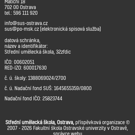
Matiční 18
702 00 Ostrava
tel.: 596 111 920
info@sus-ostrava.cz
sus@po-msk.cz (elektronická spisová služba)
datová schránka,
název a identifikátor:
Střední umělecká škola, 32zfdic
IČO: 00602051
RED-IZO: 600017630
č. ú. školy: 1388069024/2700
č. ú. Nadační fond SUŠ: 1645655359/0800
Nadační fond IČO: 25823744
Střední umělecká škola, Ostrava,
příspěvková organizace ©
2007 - 2026 Fakultní škola Ostravské univerzity v Ostravě,
správce webu