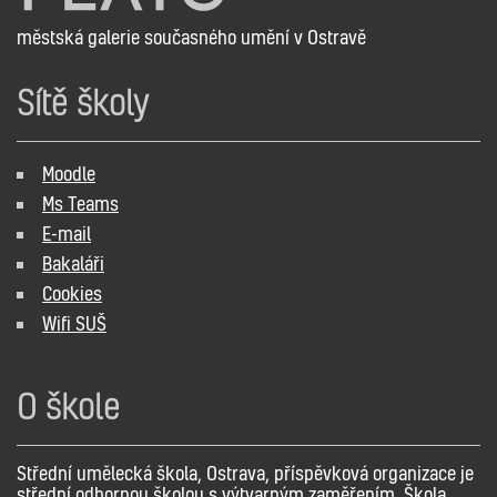
městská galerie současného umění v Ostravě
Sítě školy
Moodle
Ms Teams
E-mail
Bakaláři
Cookies
Wifi SUŠ
O škole
Střední umělecká škola, Ostrava, příspěvková organizace je
střední odbornou školou s výtvarným zaměřením. Škola