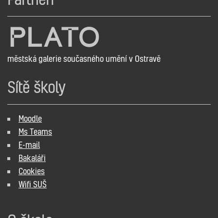
městská galerie současného umění v Ostravě
Sítě školy
Moodle
Ms Teams
E-mail
Bakaláři
Cookies
Wifi SUŠ