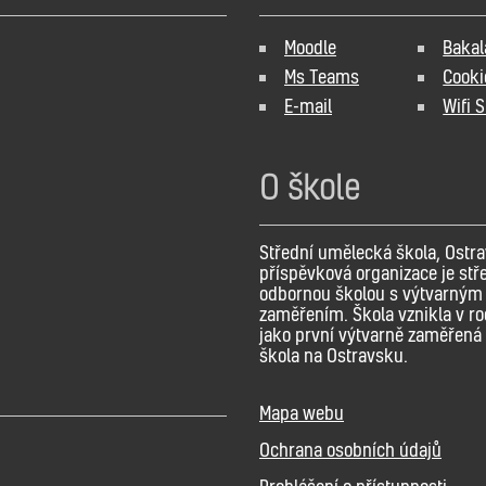
Moodle
Bakal
Ms Teams
Cooki
E-mail
Wifi 
O škole
Střední umělecká škola, Ostra
příspěvková organizace je stř
odbornou školou s výtvarným
zaměřením. Škola vznikla v r
jako první výtvarně zaměřená 
škola na Ostravsku.
Mapa webu
Ochrana osobních údajů