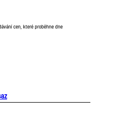
ředávání cen, které proběhne dne
saz