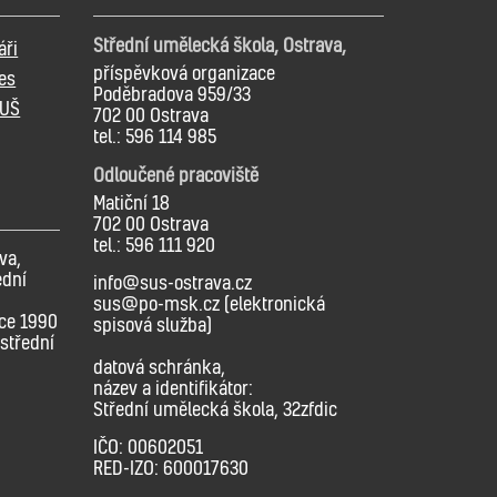
Střední umělecká škola, Ostrava,
áři
příspěvková organizace
es
Poděbradova 959/33
SUŠ
702 00 Ostrava
tel.: 596 114 985
Odloučené pracoviště
Matiční 18
702 00 Ostrava
tel.: 596 111 920
va,
ední
info@sus-ostrava.cz
sus@po-msk.cz (elektronická
oce 1990
spisová služba)
střední
datová schránka,
název a identifikátor:
Střední umělecká škola, 32zfdic
IČO: 00602051
RED-IZO: 600017630