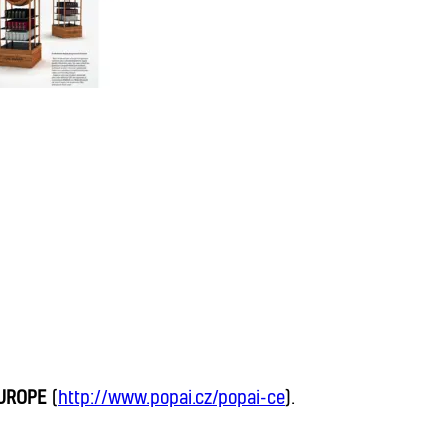
UROPE
(
http://www.popai.cz/popai-ce
).