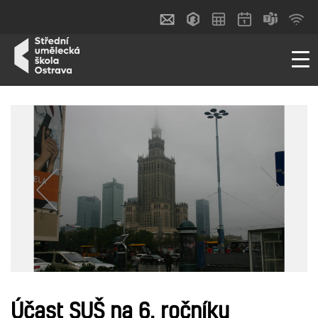
Účast SUŠ na 6. ročníku