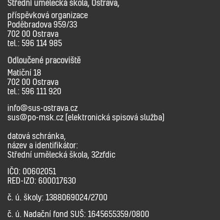
Střední umělecká škola, Ostrava,
příspěvková organizace
Poděbradova 959/33
702 00 Ostrava
tel.: 596 114 985
Odloučené pracoviště
Matiční 18
702 00 Ostrava
tel.: 596 111 920
info@sus-ostrava.cz
sus@po-msk.cz (elektronická spisová služba)
datová schránka,
název a identifikátor:
Střední umělecká škola, 32zfdic
IČO: 00602051
RED-IZO: 600017630
č. ú. školy: 1388069024/2700
č. ú. Nadační fond SUŠ: 1645655359/0800