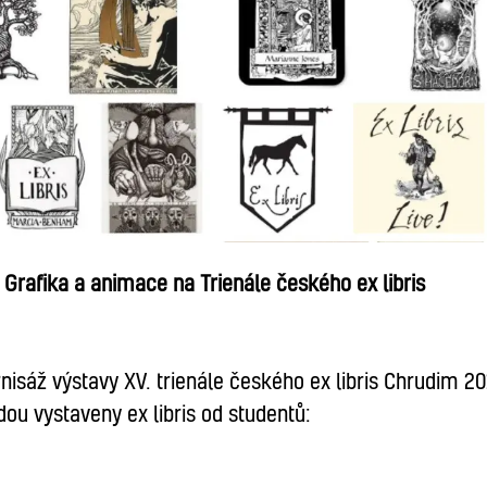
 Grafika a animace na Trienále českého ex libris
nisáž výstavy XV. trienále českého ex libris Chrudim 20
dou vystaveny ex libris od studentů: