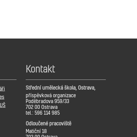
Kontakt
Střední umělecká škola, Ostrava,
áři
příspěvková organizace
es
Poděbradova 959/33
SUŠ
702 00 Ostrava
tel.: 596 114 985
Odloučené pracoviště
Matiční 18
702 00 Ostrava