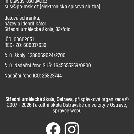
info@sus-ostrava.cz
sus@po-msk.cz (elektronická spisová služba)
datová schránka,
název a identifikátor:
Střední umělecká škola, 32zfdic
IČO: 00602051
RED-IZO: 600017630
č. ú. školy: 1388069024/2700
č. ú. Nadační fond SUŠ: 1645655359/0800
Nadační fond IČO: 25823744
Střední umělecká škola, Ostrava,
příspěvková organizace ©
2007 - 2026 Fakultní škola Ostravské univerzity v Ostravě,
správce webu