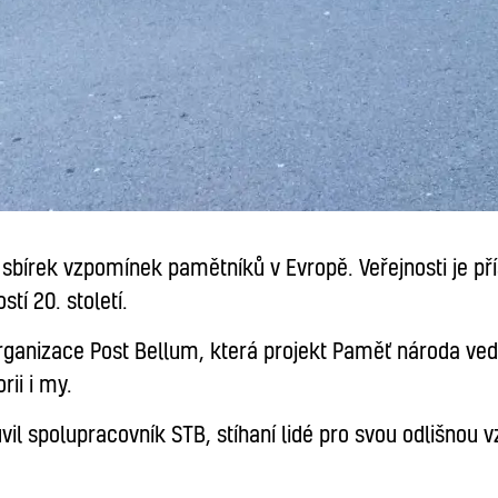
 sbírek vzpomínek pamětníků v Evropě. Veřejnosti je př
tí 20. století.
rganizace Post Bellum, která projekt Paměť národa vede
ii i my.
l spolupracovník STB, stíhaní lidé pro svou odlišnou 