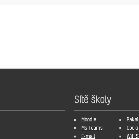
Sítě školy
Moodle
Bakal
Ms Teams
Cooki
E-mail
Wifi 