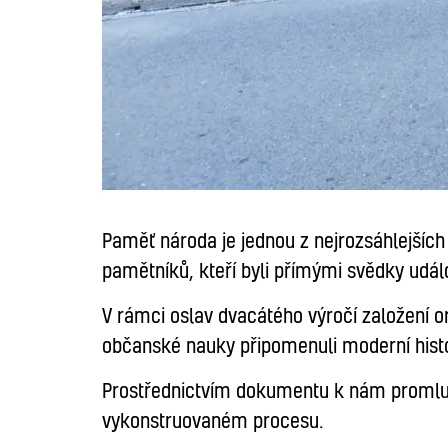
Paměť národa je jednou z nejrozsáhlejších
pamětníků, kteří byli přímými svědky událos
V rámci oslav dvacátého výročí založení o
občanské nauky připomenuli moderní histor
Prostřednictvím dokumentu k nám promluvi
vykonstruovaném procesu.