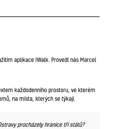
žitím aplikace IWalk. Provedl nás Marcel
ntextem každodenního prostoru, ve kterém
omů, na místa, kterých se týkají.
travy procházely hranice tří států?