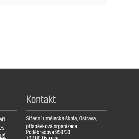
Kontakt
Střední umělecká škola, Ostrava,
áři
příspěvková organizace
es
Poděbradova 959/33
SUŠ
702 00 Ostrava