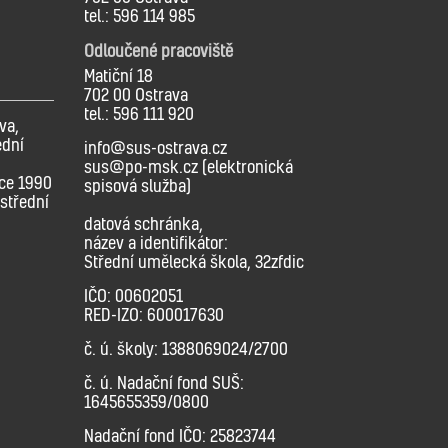
tel.: 596 114 985
Odloučené pracoviště
Matiční 18
702 00 Ostrava
tel.: 596 111 920
va,
ední
info@sus-ostrava.cz
sus@po-msk.cz (elektronická
oce 1990
spisová služba)
střední
datová schránka,
název a identifikátor:
Střední umělecká škola, 32zfdic
IČO: 00602051
RED-IZO: 600017630
č. ú. školy: 1388069024/2700
č. ú. Nadační fond SUŠ:
1645655359/0800
Nadační fond IČO: 25823744