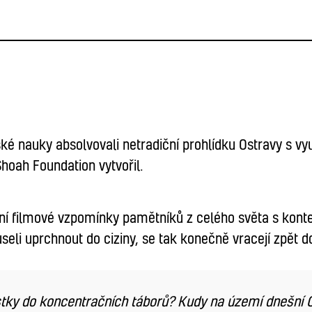
é nauky absolvovali netradiční prohlídku Ostravy s vyu
Shoah Foundation vytvořil.
ikátní filmové vzpomínky pamětníků z celého světa s ko
eli uprchnout do ciziny, se tak konečně vracejí zpět d
stky do koncentračních táborů? Kudy na území dnešní Os