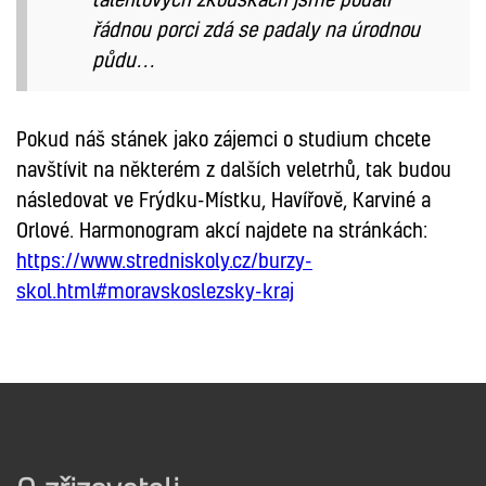
řádnou porci zdá se padaly na úrodnou
půdu…
Pokud náš stánek jako zájemci o studium chcete
navštívit na některém z dalších veletrhů, tak budou
následovat ve Frýdku-Místku, Havířově, Karviné a
Orlové. Harmonogram akcí najdete na stránkách:
https://www.stredniskoly.cz/burzy-
skol.html#moravskoslezsky-kraj