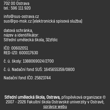
702 00 Ostrava
tel.: 596 111 920
info@sus-ostrava.cz
sus@po-msk.cz (elektronická spisová služba)
datová schránka,
název a identifikátor:
Střední umělecká škola, 32zfdic
IČO: 00602051
RED-IZO: 600017630
č. ú. školy: 1388069024/2700
č. ú. Nadační fond SUŠ: 1645655359/0800
Nadační fond IČO: 25823744
Střední umělecká škola, Ostrava,
příspěvková organizace ©
2007 - 2026 Fakultní škola Ostravské univerzity v Ostravě,
správce webu