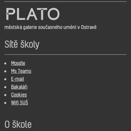
městská galerie současného umění v Ostravě
Sítě školy
Moodle
Ms Teams
E-mail
Bakaláři
Cookies
Wifi SUŠ
O škole