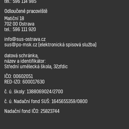
tel.: 596 114 985
Odloučené pracoviště
Matiční 18
702 00 Ostrava
tel.: 596 111 920
info@sus-ostrava.cz
sus@po-msk.cz (elektronická spisová služba)
datová schránka,
název a identifikátor:
Střední umělecká škola, 32zfdic
IČO: 00602051
RED-IZO: 600017630
č. ú. školy: 1388069024/2700
č. ú. Nadační fond SUŠ: 1645655359/0800
Nadační fond IČO: 25823744