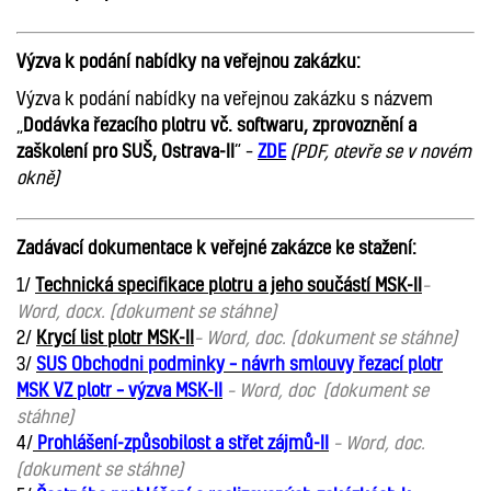
Výzva k podání nabídky na veřejnou zakázku:
Výzva k podání nabídky na veřejnou zakázku s názvem
„
Dodávka řezacího plotru vč. softwaru, zprovoznění a
zaškolení pro SUŠ, Ostrava-II
“ –
ZDE
(PDF, otevře se v novém
okně)
Zadávací dokumentace k veřejné zakázce ke stažení:
1/
Technická specifikace plotru a jeho součástí MSK-II
–
Word, docx. (dokument se stáhne)
2/
Krycí list plotr MSK-II
– Word, doc. (dokument se stáhne)
3/
SUS Obchodni podminky – návrh smlouvy řezací plotr
MSK VZ plotr – výzva MSK-II
– Word, doc (dokument se
stáhne)
4/
Prohlášení-způsobilost a střet zájmů-II
– Word, doc.
(dokument se stáhne)