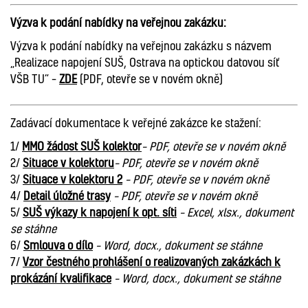
Výzva k podání nabídky na veřejnou zakázku:
Výzva k podání nabídky na veřejnou zakázku s názvem
„Realizace napojení SUŠ, Ostrava na optickou datovou síť
VŠB TU“ –
ZDE
(PDF, otevře se v novém okně)
Zadávací dokumentace k veřejné zakázce ke stažení:
1/
MMO žádost SUŠ kolektor
– PDF, otevře se v novém okně
2/
Situace v kolektoru
– PDF, otevře se v novém okně
3/
Situace v kolektoru 2
– PDF, otevře se v novém okně
4/
Detail úložné trasy
– PDF, otevře se v novém okně
5/
SUŠ výkazy k napojení k opt. síti
– Excel, xlsx., dokument
se stáhne
6/
Smlouva o dílo
– Word, docx., dokument se stáhne
7/
Vzor čestného prohlášení o realizovaných zakázkách k
prokázání kvalifikace
– Word, docx., dokument se stáhne