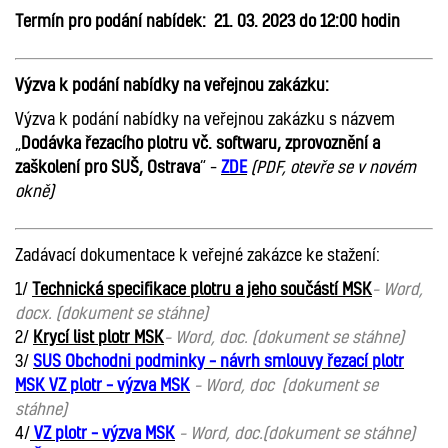
Termín pro podání nabídek:
21. 03. 2023 do 12:00 hodin
Výzva k podání nabídky na veřejnou zakázku:
Výzva k podání nabídky na veřejnou zakázku s názvem
„
Dodávka řezacího plotru vč. softwaru, zprovoznění a
zaškolení pro SUŠ, Ostrava
“ –
ZDE
(PDF, otevře se v novém
okně)
Zadávací dokumentace k veřejné zakázce ke stažení:
1/
Technická specifikace plotru a jeho součástí MSK
– Word,
docx. (dokument se stáhne)
2/
Krycí list plotr MSK
– Word, doc. (dokument se stáhne)
3/
SUS Obchodni podminky – návrh smlouvy řezací plotr
MSK VZ plotr – výzva MSK
– Word, doc (dokument se
stáhne)
4/
VZ plotr – výzva MSK
– Word, doc.(dokument se stáhne)