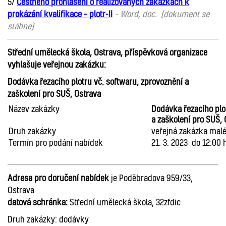
5/
Čestného prohlášení o realizovaných zakázkách k
prokázání kvalifikace – plotr-II
– Word, doc. (dokument se
stáhne)
Střední umělecká škola, Ostrava, příspěvková organizace
vyhlašuje veřejnou zakázku:
Dodávka řezacího plotru vč. softwaru, zprovoznění a
zaškolení pro SUŠ, Ostrava
Název zakázky
Dodávka řezacího plo
a zaškolení pro SUŠ, 
Druh zakázky
veřejná zakázka mal
Termín pro podání nabídek
21. 3. 2023 do 12:00
Adresa pro doručení nabídek
je Poděbradova 959/33,
Ostrava
datová schránka:
Střední umělecká škola, 32zfdic
Druh zakázky: dodávky