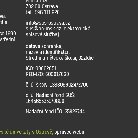
Matiční 18
702 00 Ostrava
tel.: 596 111 920
va,
ední
info@sus-ostrava.cz
sus@po-msk.cz (elektronická
oce 1990
spisová služba)
střední
datová schránka,
název a identifikátor:
Střední umělecká škola, 32zfdic
IČO: 00602051
RED-IZO: 600017630
č. ú. školy: 1388069024/2700
č. ú. Nadační fond SUŠ:
1645655359/0800
Nadační fond IČO: 25823744
ské univerzity v Ostravě,
správce webu