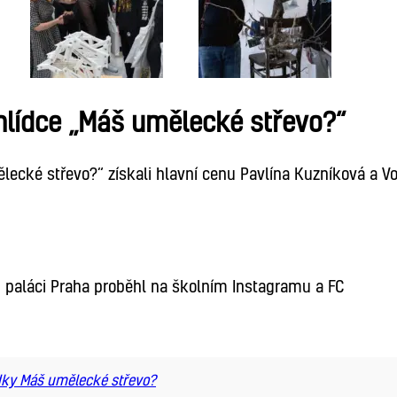
ehlídce „Máš umělecké střevo?“
ělecké střevo?“ získali hlavní cenu Pavlína Kuzníková a Vo
ím paláci Praha proběhl na školním Instagramu a FC
lídky Máš umělecké střevo?