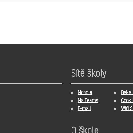
Sítě školy
Moodle
Bakal
Ms Teams
Cooki
E-mail
Wifi 
O škole