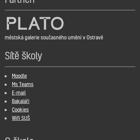
městská galerie současného umění v Ostravě
Sítě školy
Moodle
Ms Teams
E-mail
Bakaláři
Cookies
Wifi SUŠ