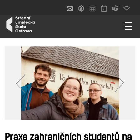
dav
dav
dav
Praxe zahraničních studentů na