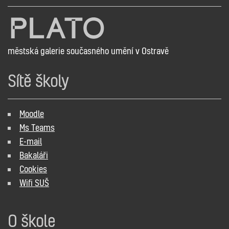
městská galerie současného umění v Ostravě
Sítě školy
Moodle
Ms Teams
E-mail
Bakaláři
Cookies
Wifi SUŠ
O škole