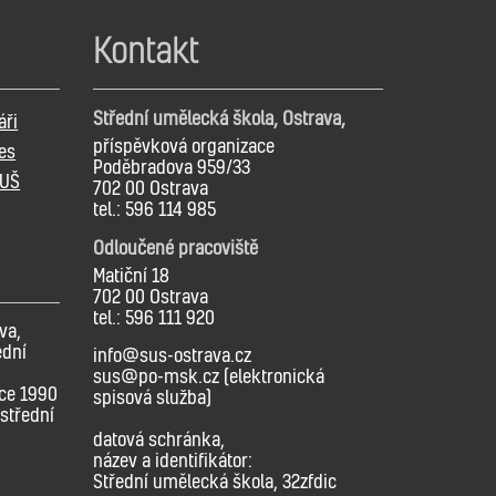
Kontakt
Střední umělecká škola, Ostrava,
áři
příspěvková organizace
es
Poděbradova 959/33
SUŠ
702 00 Ostrava
tel.: 596 114 985
Odloučené pracoviště
Matiční 18
702 00 Ostrava
tel.: 596 111 920
va,
ední
info@sus-ostrava.cz
sus@po-msk.cz (elektronická
oce 1990
spisová služba)
střední
datová schránka,
název a identifikátor:
Střední umělecká škola, 32zfdic