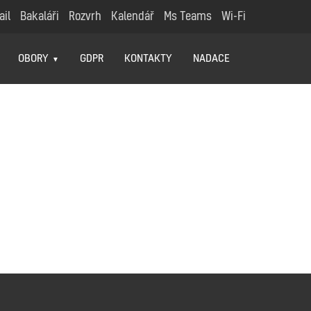
ail
Bakaláři
Rozvrh
Kalendář
Ms Teams
Wi-Fi
OBORY
GDPR
KONTAKTY
NADACE
ANIMACE
GRAFIKA
ILUSTRACE