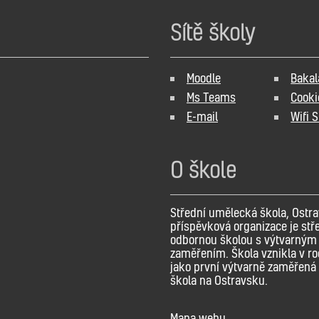
Sítě školy
Moodle
Bakal
Ms Teams
Cooki
E-mail
Wifi 
O škole
Střední umělecká škola, Ostra
příspěvková organizace je stř
odbornou školou s výtvarným
zaměřením. Škola vznikla v r
jako první výtvarně zaměřená 
škola na Ostravsku.
Mapa webu