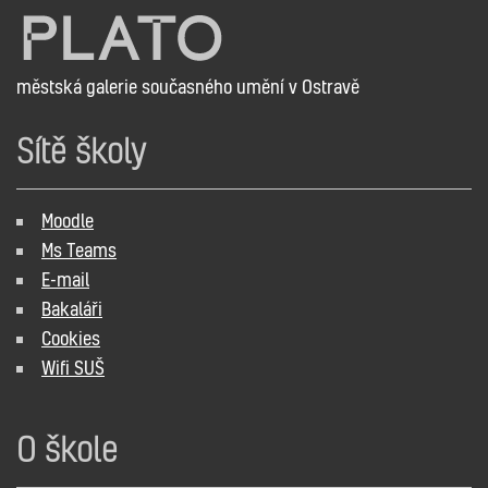
městská galerie současného umění v Ostravě
Sítě školy
Moodle
Ms Teams
E-mail
Bakaláři
Cookies
Wifi SUŠ
O škole