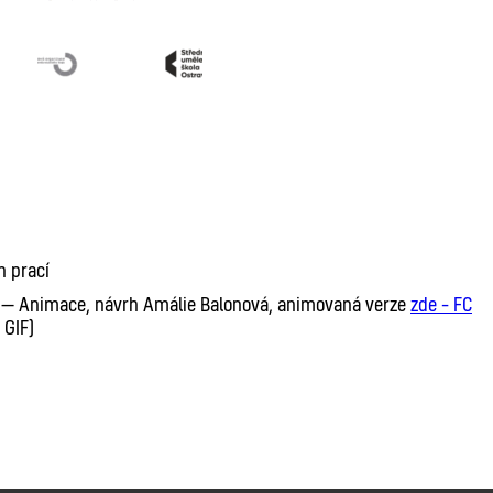
h prací
gn — Animace, návrh Amálie Balonová, animovaná verze
zde – FC
 GIF)