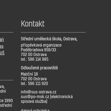
Kontakt
Střední umělecká škola, Ostrava,
áři
příspěvková organizace
es
Poděbradova 959/33
SUŠ
702 00 Ostrava
tel.: 596 114 985
Odloučené pracoviště
Matiční 18
702 00 Ostrava
tel.: 596 111 920
va,
ední
info@sus-ostrava.cz
sus@po-msk.cz (elektronická
oce 1990
spisová služba)
střední
datová schránka,