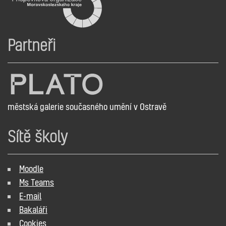
Partneři
městská galerie současného umění v Ostravě
Sítě školy
Moodle
Ms Teams
E-mail
Bakaláři
Cookies