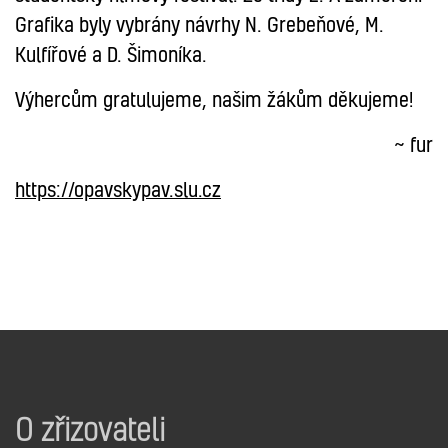
Grafika byly vybrány návrhy N. Grebeňové, M.
Kulfířové a D. Šimoníka.
Výhercům gratulujeme, našim žákům děkujeme!
~ fur
https://opavskypav.slu.cz
O zřizovateli