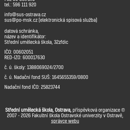
tel.: 596 111 920
info@sus-ostrava.cz
sus@po-msk.cz (elektronická spisová služba)
datová schránka,
název a identifikátor:
Střední umělecká škola, 32zfdic
IČO: 00602051
RED-IZO: 600017630
č. ú. školy: 1388069024/2700
č. ú. Nadační fond SUŠ: 1645655359/0800
Nadační fond IČO: 25823744
Střední umělecká škola, Ostrava,
příspěvková organizace ©
2007 - 2026 Fakultní škola Ostravské univerzity v Ostravě,
správce webu