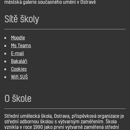
městská galerie současného umění v Ostravě
Sítě školy
Moodle
Ms Teams
E-mail
Bakaláři
Cookies
Wifi SUŠ
O škole
Střední umělecká škola, Ostrava, příspěvková organizace je
střední odbornou školou s výtvarným zaměřením. Škola
vznikla v roce 1990 jako první výtvarně zaměřená střední