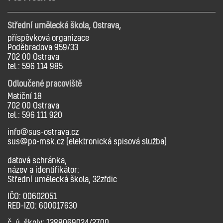
Střední umělecká škola, Ostrava,
příspěvková organizace
Poděbradova 959/33
702 00 Ostrava
tel.: 596 114 985
Odloučené pracoviště
Matiční 18
702 00 Ostrava
tel.: 596 111 920
info@sus-ostrava.cz
sus@po-msk.cz (elektronická spisová služba)
datová schránka,
název a identifikátor:
Střední umělecká škola, 32zfdic
IČO: 00602051
RED-IZO: 600017630
č. ú. školy: 1388069024/2700