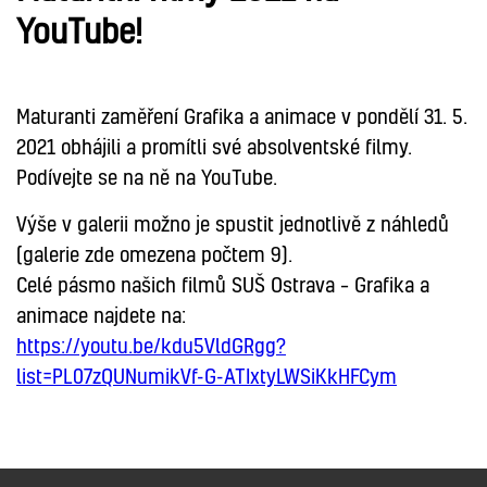
YouTube!
Maturanti zaměření Grafika a animace v pondělí 31. 5.
2021 obhájili a promítli své absolventské filmy.
Podívejte se na ně na YouTube.
Výše v galerii možno je spustit jednotlivě z náhledů
(galerie zde omezena počtem 9).
Celé pásmo našich filmů SUŠ Ostrava – Grafika a
animace najdete na:
https://youtu.be/kdu5VldGRgg?
list=PL07zQUNumikVf-G-ATIxtyLWSiKkHFCym