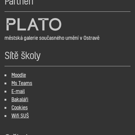
Partneři
městská galerie současného umění v Ostravě
Sítě školy
Moodle
Ms Teams
E-mail
Bakaláři
Cookies
Wifi SUŠ