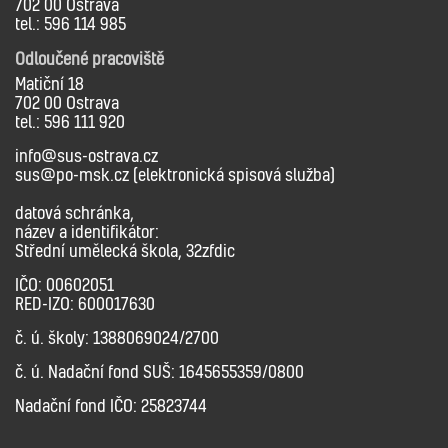
702 00 Ostrava
tel.: 596 114 985
Odloučené pracoviště
Matiční 18
702 00 Ostrava
tel.: 596 111 920
info@sus-ostrava.cz
sus@po-msk.cz (elektronická spisová služba)
datová schránka,
název a identifikátor:
Střední umělecká škola, 32zfdic
IČO: 00602051
RED-IZO: 600017630
č. ú. školy: 1388069024/2700
č. ú. Nadační fond SUŠ: 1645655359/0800
Nadační fond IČO: 25823744