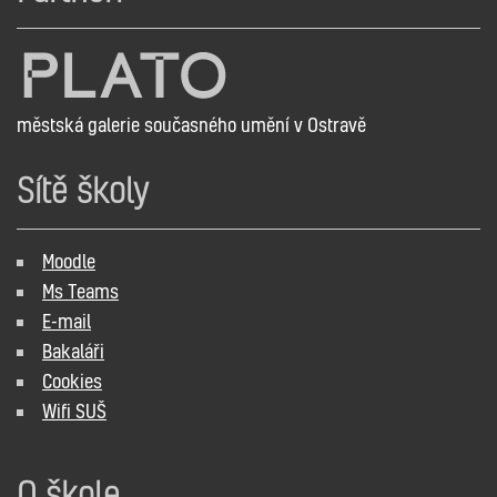
městská galerie současného umění v Ostravě
Sítě školy
Moodle
Ms Teams
E-mail
Bakaláři
Cookies
Wifi SUŠ
O škole