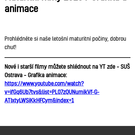
animace
ANIMACE
Prohlédněte si naše letošní maturitní počiny, dobrou
chuť!
Nové i starší filmy můžete shlédnout na YT zde – SUŠ
Ostrava – Grafika animace:
https://www.youtube.com/watch?
v=ifGq6Ub7tvs&list=PL07zQUNumikVf-G-
ATIxtyLWSiKkHFCym&index=1