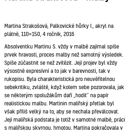
MALBA
Martina Strakošová, Palkovické hůrky I., akryl na
plátně, 110×150, 4 ročník, 2016
Absolventku Martinu S. vždy v malbě zajímal spíše
prvek hravosti, proces malby než samotný výsledek.
Spíše zúčastnit se než zvítězit. Její projev byl vždy
výsostně expresívní a to jak v barevnosti, tak v
rukopisu. Byla charakteristická pro neuvěřitelnou
sebekritiku, zvláště, když kolem sebe pozorovala, jak
se některým spolužákům daří „hodit“ na papír
realistickou malbu. Martinin malířský přetlak byl
však příliš velký na to, aby se nechala převálcovat.
Její malířská podstata je totiž v samotné malbě, práci
s malířskou skvrnou, hmotou. Martina pokračovala v