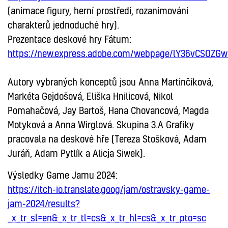
(animace figury, herní prostředí, rozanimování
charakterů jednoduché hry).
Prezentace deskové hry Fátum:
https://new.express.adobe.com/webpage/lY36vCSOZGw
Autory vybraných konceptů jsou Anna Martinčíková,
Markéta Gejdošová, Eliška Hnilicová, Nikol
Pomahačová, Jay Bartoš, Hana Chovancová, Magda
Motyková a Anna Wirglová. Skupina 3.A Grafiky
pracovala na deskové hře (Tereza Stošková, Adam
Juráň, Adam Pytlík a Alicja Siwek).
Výsledky Game Jamu 2024:
https://itch-io.translate.goog/jam/ostravsky-game-
jam-2024/results?
_x_tr_sl=en&_x_tr_tl=cs&_x_tr_hl=cs&_x_tr_pto=sc