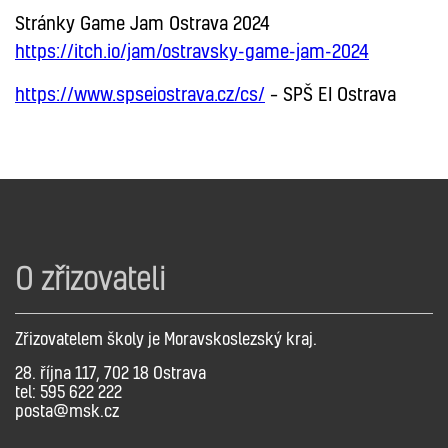
Stránky Game Jam Ostrava 2024
https://itch.io/jam/ostravsky-game-jam-2024
https://www.spseiostrava.cz/cs/
– SPŠ EI Ostrava
O zřizovateli
Zřizovatelem školy je Moravskoslezský kraj.
28. října 117, 702 18 Ostrava
tel: 595 622 222
posta@msk.cz