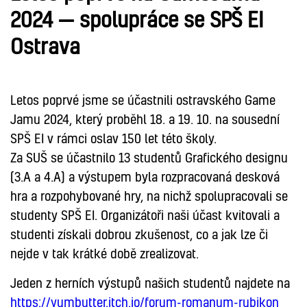
2024 — spolupráce se SPŠ EI
Ostrava
Letos poprvé jsme se účastnili ostravského Game
Jamu 2024, který proběhl 18. a 19. 10. na sousední
SPŠ EI v rámci oslav 150 let této školy.
Za SUŠ se účastnilo 13 studentů Grafického designu
(3.A a 4.A) a výstupem byla rozpracovaná desková
hra a rozpohybované hry, na nichž spolupracovali se
studenty SPŠ EI. Organizátoři naši účast kvitovali a
studenti získali dobrou zkušenost, co a jak lze či
nejde v tak krátké době zrealizovat.
Jeden z herních výstupů našich studentů najdete na
https://yumbutter.itch.io/forum-romanum-rubikon