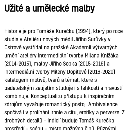
Užité a umělecké malby
Historie je pro Tomáše Kurečku (1994), který po roce
studia v Ateliéru nových médií Jiřího Surůvky v
Ostravě vystřídal na pražské Akademii výtvarných
umění ateliéry intermediální tvorby Milana Knížáka
(2014-2015), malby Jiřího Sopka (2015-2016) a
intermediální tvorby Mileny Dopitové (2016-2020)
katalogem motivů, tvarů a témat, které s
badatelským zaujetím studuje i s lehkostí a hravostí
kombinuje. Konceptualitu přístupu k inspiračním
zdrojům vyvažuje romantický postoj. Ambivalence
spočívá i v prolínání ironie a citu, erotiky a perverze. Z
drobných detailů – indicií buduje Tomáš Kurečka
prostředí – scénu – místo možných činů. Různými