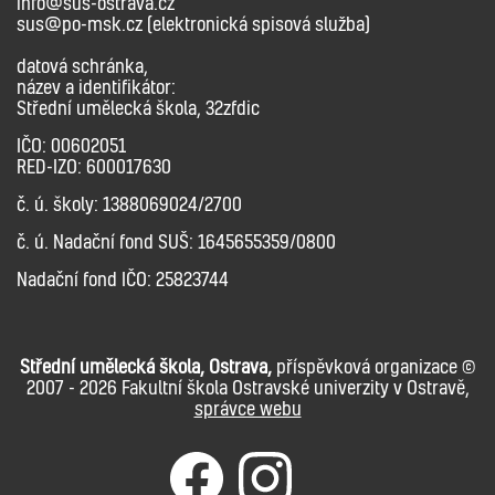
info@sus-ostrava.cz
sus@po-msk.cz (elektronická spisová služba)
datová schránka,
název a identifikátor:
Střední umělecká škola, 32zfdic
IČO: 00602051
RED-IZO: 600017630
č. ú. školy: 1388069024/2700
č. ú. Nadační fond SUŠ: 1645655359/0800
Nadační fond IČO: 25823744
Střední umělecká škola, Ostrava,
příspěvková organizace ©
2007 - 2026 Fakultní škola Ostravské univerzity v Ostravě,
správce webu