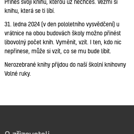
Přines svoji knihu, kterou už nechceš. Vezmi si
knihu, která se ti líbí.
31. ledna 2024 (v den pololetního vysvědčení) u
vrátnice na obou budovách školy možno přinést
libovolný počet knih. Vyměnit, vzít. I ten, kdo nic
nepřinese, může si vzít, co se mu bude líbit.
Nerozebrané knihy přijdou do naší školní knihovny
Volné ruky.