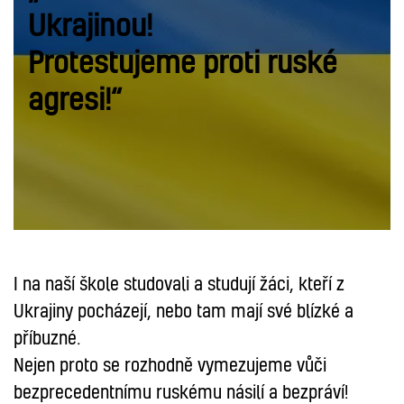
Ukrajinou!
Protestujeme proti ruské
agresi!“
I na naší škole studovali a studují žáci, kteří z
Ukrajiny pocházejí, nebo tam mají své blízké a
příbuzné.
Nejen proto se rozhodně vymezujeme vůči
bezprecedentnímu ruskému násilí a bezpráví!