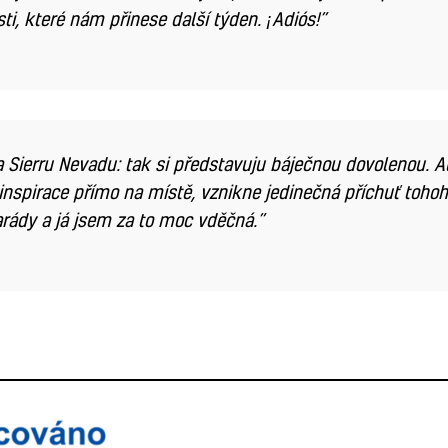
i, které nám přinese další týden. ¡Adiós!”
Sierru Nevadu: tak si představuju báječnou dovolenou. Al
nspirace přímo na místě, vznikne jedinečná příchuť tohohle
rády a já jsem za to moc vděčná.”