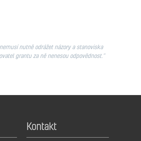
 nemusí nutně odrážet názory a stanoviska
ovatel grantu za ně nenesou odpovědnost.“
Kontakt