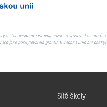
ry a stanoviska představují názory a stanoviska autorů a
áce jako poskytovatele grantu. Evropská unie ani poskyt
Sítě školy