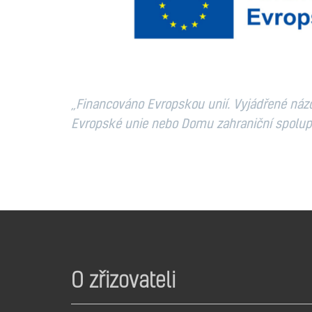
„Financováno Evropskou unií. Vyjádřené názo
Evropské unie nebo Domu zahraniční spolupr
O zřizovateli