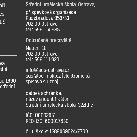
Střední umělecká škola, Ostrava,
áři
příspěvková organizace
es
Poděbradova 959/33
SUŠ
702 00 Ostrava
tel.: 596 114 985
Odloučené pracoviště
Matiční 18
702 00 Ostrava
tel.: 596 111 920
va,
ední
info@sus-ostrava.cz
sus@po-msk.cz (elektronická
oce 1990
spisová služba)
střední
datová schránka,
název a identifikátor:
Střední umělecká škola, 32zfdic
IČO: 00602051
RED-IZO: 600017630
č. ú. školy: 1388069024/2700