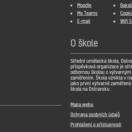
Moodle
Bakal
Ms Teams
Cooki
E-mail
Wifi 
O škole
Střední umělecká škola, Ostra
příspěvková organizace je stř
odbornou školou s výtvarným
zaměřením. Škola vznikla v r
jako první výtvarně zaměřená 
škola na Ostravsku.
Mapa webu
Ochrana osobních údajů
Prohlášení o přístupnosti