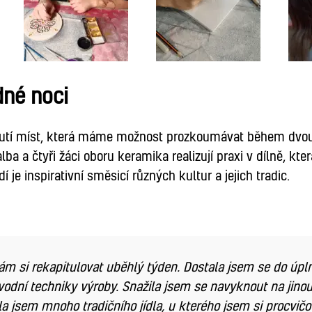
dné noci
ákoutí míst, která máme možnost prozkoumávat během dvo
 a čtyři žáci oboru keramika realizují praxi v dílně, kter
í je inspirativní směsicí různých kultur a jejich tradic.
nám si rekapitulovat uběhlý týden. Dostala jsem se do úpl
 původní techniky výroby. Snažila jsem se navyknout na ji
a jsem mnoho tradičního jídla, u kterého jsem si procvičo