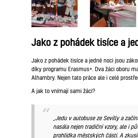
Jako z pohádek tisíce a je
Jako z pohádek tisíce a jedné noci jsou z
díky programu Erasmus+. Dva žáci oboru malba
Alhambry. Nejen tato práce ale i celé prostřed
A jak to vnímají sami žáci?
„Jedu v autobuse ze Sevilly a začí
nasála nejen tradiční vzory, ale i
prohlídka městských částí. A zkusil