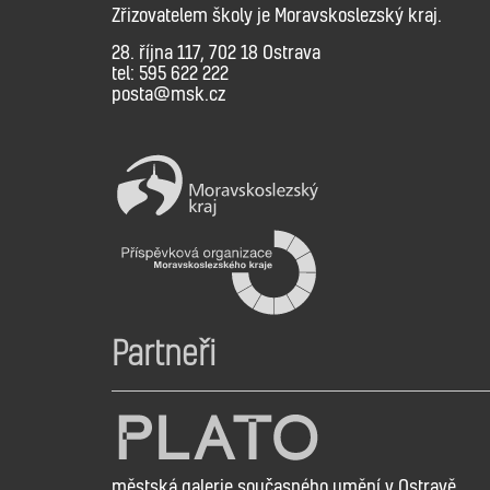
Zřizovatelem školy je Moravskoslezský kraj.
28. října 117, 702 18 Ostrava
tel: 595 622 222
posta@msk.cz
Partneři
městská galerie současného umění v Ostravě