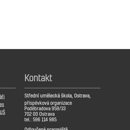
Kontakt
Střední umělecká škola, Ostrava,
áři
příspěvková organizace
es
Poděbradova 959/33
SUŠ
702 00 Ostrava
tel.: 596 114 985
Odloučené pracoviště