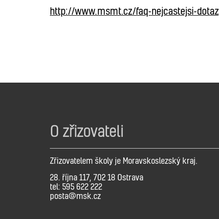
http://www.msmt.cz/faq-nejcastejsi-dota
O zřizovateli
Zřizovatelem školy je Moravskoslezský kraj.
28. října 117, 702 18 Ostrava
tel: 595 622 222
posta@msk.cz