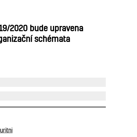
019/2020 bude upravena
rganizační schémata
ritni