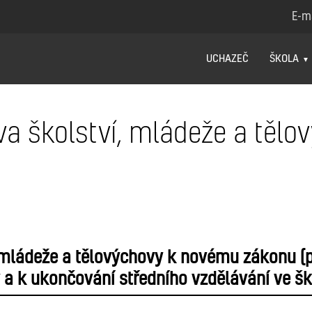
E-m
UCHAZEČ
ŠKOLA
va školství, mládeže a těl
 mládeže a tělovýchovy k novému zákonu (pr
ly a k ukončování středního vzdělávání ve 