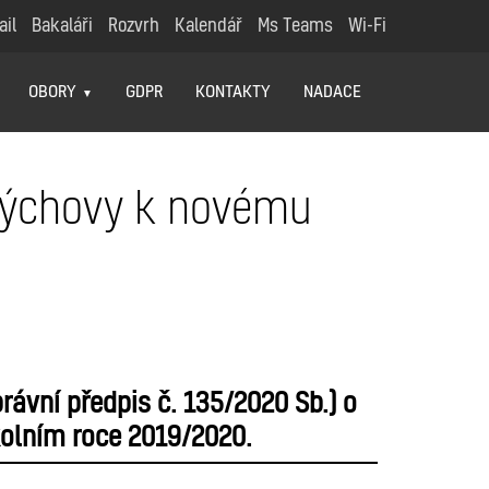
ail
Bakaláři
Rozvrh
Kalendář
Ms Teams
Wi-Fi
OBORY
GDPR
KONTAKTY
NADACE
ovýchovy k novému
ávní předpis č. 135/2020 Sb.) o
školním roce 2019/2020.