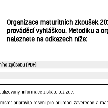
Organizace maturitních zkoušek 2
prováděcí vyhláškou. Metodiku a o
naleznete na odkazech níže:
ního způsobu (PDF)
alizovány, informace získáte též zde:
msmt-pripravilo-reseni-pro-prijimaci-zaverecne-a-matu