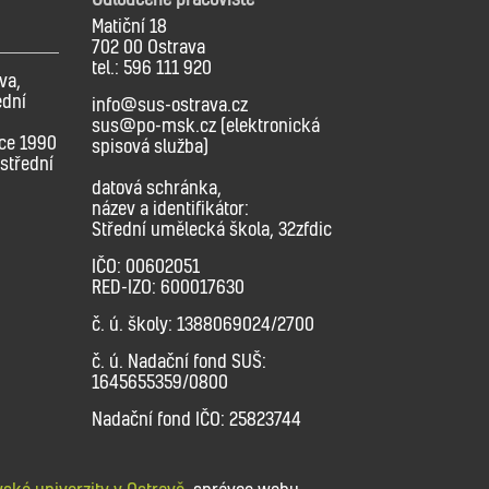
Matiční 18
702 00 Ostrava
tel.: 596 111 920
va,
ední
info@sus-ostrava.cz
sus@po-msk.cz (elektronická
oce 1990
spisová služba)
střední
datová schránka,
název a identifikátor:
Střední umělecká škola, 32zfdic
IČO: 00602051
RED-IZO: 600017630
č. ú. školy: 1388069024/2700
č. ú. Nadační fond SUŠ:
1645655359/0800
Nadační fond IČO: 25823744