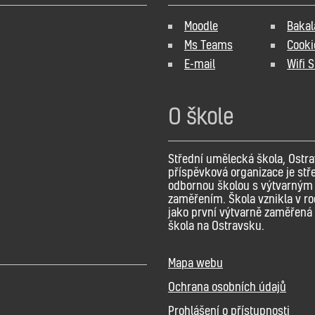
Moodle
Bakal
Ms Teams
Cooki
E-mail
Wifi 
O škole
Střední umělecká škola, Ostra
příspěvková organizace je stř
odbornou školou s výtvarným
zaměřením. Škola vznikla v r
jako první výtvarně zaměřená 
škola na Ostravsku.
Mapa webu
Ochrana osobních údajů
Prohlášení o přístupnosti