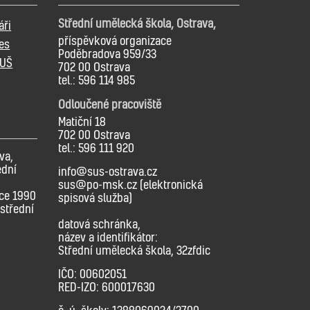
Střední umělecká škola, Ostrava,
áři
příspěvková organizace
es
Poděbradova 959/33
SUŠ
702 00 Ostrava
tel.: 596 114 985
Odloučené pracoviště
Matiční 18
702 00 Ostrava
tel.: 596 111 920
va,
ední
info@sus-ostrava.cz
sus@po-msk.cz (elektronická
oce 1990
spisová služba)
střední
datová schránka,
název a identifikátor:
Střední umělecká škola, 32zfdic
IČO: 00602051
RED-IZO: 600017630